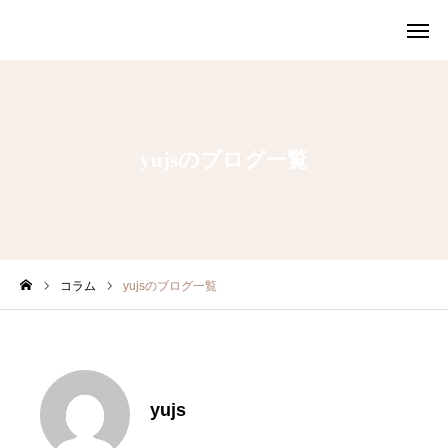
予約する
yujsのブログ一覧
アクセス
お問い合わせ
当サロンの理念
コラム
yujsのブログ一覧
初回の方
施術内容
yujs
休養診断とは