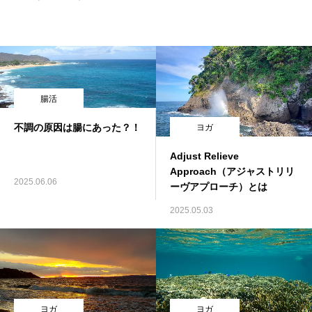
コラム
YUJの考える休養
ご利用の流れ
腸活
不調の原因は腸にあった？！
ヨガ
トップ
Adjust Relieve
Approach（アジャストリリ
2025.06.06
ーヴアプローチ）とは
2025.05.03
ヨガ
ヨガ